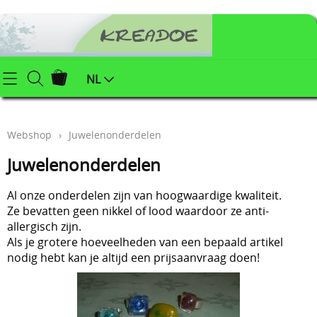
Startpagina
NL
Webshop
Webshop
›
Juwelenonderdelen
Klei (keramiek) benodigdheden
Info
Juwelenonderdelen
Afgewerkte juwelen
Contact
Al onze onderdelen zijn van hoogwaardige kwaliteit.
Kerstartikelen
Ze bevatten geen nikkel of lood waardoor ze anti-
Mijn account
allergisch zijn.
Juwelenonderdelen
Als je grotere hoeveelheden van een bepaald artikel
Workshops
nodig hebt kan je altijd een prijsaanvraag doen!
Powertex (textielverharder)
Styropor
Blog
Schildersbenodigdheden