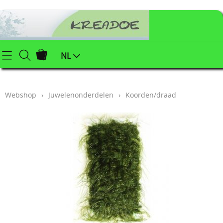
Startpagina
NL
Webshop
Webshop
›
Juwelenonderdelen
›
Koorden/draad
Klei (keramiek) benodigdheden
Info
Afgewerkte juwelen
Contact
Kerstartikelen
Mijn account
Juwelenonderdelen
Workshops
Powertex (textielverharder)
Styropor
Blog
Schildersbenodigdheden