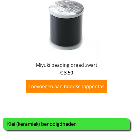
Miyuki beading draad zwart
€ 3,50
Toevoegen aan boodschappentas
Klei (keramiek) benodigdheden