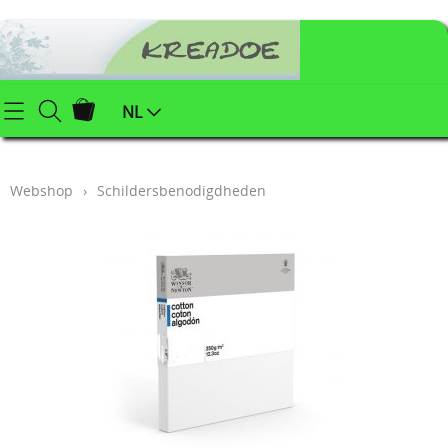
Startpagina
NL
Webshop
Webshop
›
Schildersbenodigdheden
Klei (keramiek) benodigdheden
Info
Afgewerkte juwelen
Contact
Kerstartikelen
Mijn account
Juwelenonderdelen
Workshops
Powertex (textielverharder)
Styropor
Blog
Schildersbenodigdheden