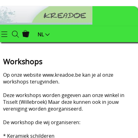
Startpagina
NL
Webshop
Workshops
Klei (keramiek) benodigdheden
Info
Op onze website www.kreadoe.be kan je al onze
Afgewerkte juwelen
Contact
workshops terugvinden.
Kerstartikelen
Deze workshops worden gegeven aan onze winkel in
Mijn account
Juwelenonderdelen
Tisselt (Willebroek) Maar deze kunnen ook in jouw
vereniging worden georganiseerd.
Workshops
Powertex (textielverharder)
De workshop die wij organiseren:
Styropor
Blog
* Keramiek schilderen
Schildersbenodigdheden