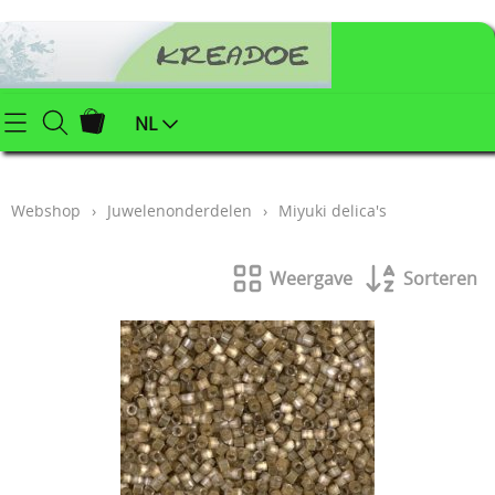
Startpagina
NL
Webshop
Webshop
›
Juwelenonderdelen
›
Miyuki delica's
Klei (keramiek) benodigdheden
Info
Afgewerkte juwelen
Weergave
Sorteren
Contact
Kerstartikelen
Mijn account
Juwelenonderdelen
Workshops
Powertex (textielverharder)
Styropor
Blog
Schildersbenodigdheden