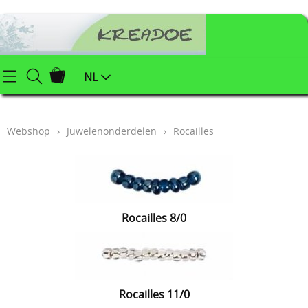
Startpagina
NL
Webshop
Webshop
›
Juwelenonderdelen
›
Rocailles
Klei (keramiek) benodigdheden
Info
Afgewerkte juwelen
Contact
Kerstartikelen
Mijn account
Rocailles 8/0
Juwelenonderdelen
Workshops
Powertex (textielverharder)
Styropor
Blog
Rocailles 11/0
Schildersbenodigdheden