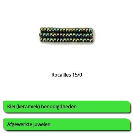
Lijmen
Uitverkoop
Rocailles 15/0
Klei (keramiek) benodigdheden
Afgewerkte juwelen