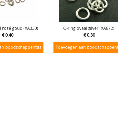
l rosé goud (XA330)
O-ring ovaal zilver (XA672))
€ 0,40
€ 0,30
an boodschappentas
Toevoegen aan boodschappen
lver 12 mm (XA020)
O-ring zilver 15 mm (XA022)
€ 0,18
€ 0,20