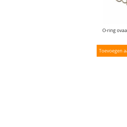
O-ring ovaa
Toevoegen a
O-ring zi