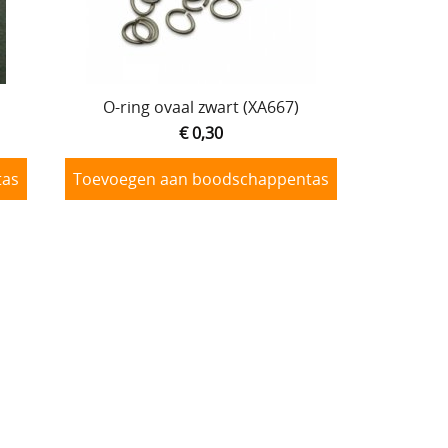
O-ring ovaal zwart (XA667)
€ 0,30
tas
Toevoegen aan boodschappentas
O-ring zilver 3.2 mm (XA224)
€ 0,30