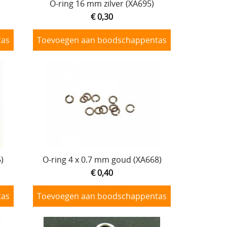
O-ring 16 mm zilver (XA695)
€ 0,30
tas
Toevoegen aan boodschappentas
)
O-ring 4 x 0.7 mm goud (XA668)
€ 0,40
tas
Toevoegen aan boodschappentas