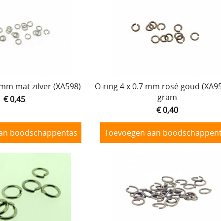
 mm mat zilver (XA598)
O-ring 4 x 0.7 mm rosé goud (XA95
gram
€ 0,45
€ 0,40
an boodschappentas
Toevoegen aan boodschappen