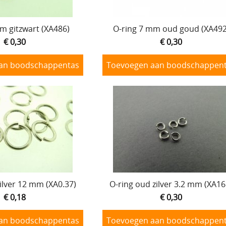
m gitzwart (XA486)
O-ring 7 mm oud goud (XA492
€ 0,30
€ 0,30
an boodschappentas
Toevoegen aan boodschappen
ilver 12 mm (XA0.37)
O-ring oud zilver 3.2 mm (XA16
€ 0,18
€ 0,30
an boodschappentas
Toevoegen aan boodschappen