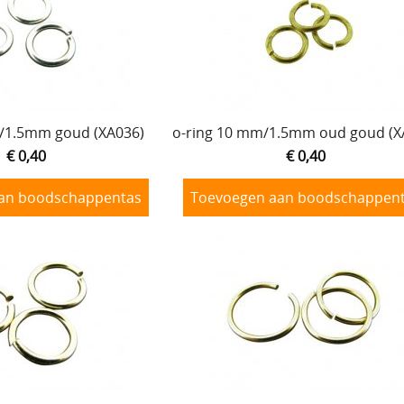
/1.5mm goud (XA036)
o-ring 10 mm/1.5mm oud goud (X
€ 0,40
€ 0,40
an boodschappentas
Toevoegen aan boodschappen