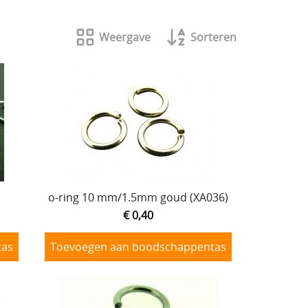
Weergave
Sorteren
o-ring 10 mm/1.5mm goud (XA036)
€ 0,40
tas
Toevoegen aan boodschappentas