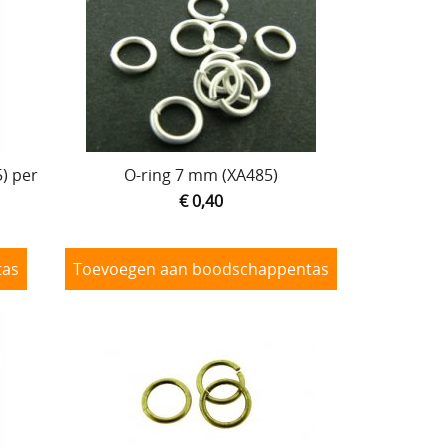
) per
O-ring 7 mm (XA485)
€ 0,40
tas
Toevoegen aan boodschappentas