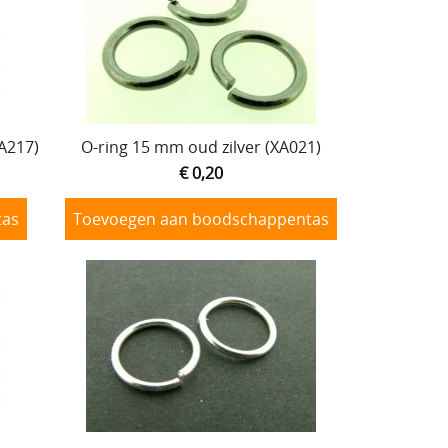
A217)
O-ring 15 mm oud zilver (XA021)
€ 0,20
tas
Toevoegen aan boodschappentas