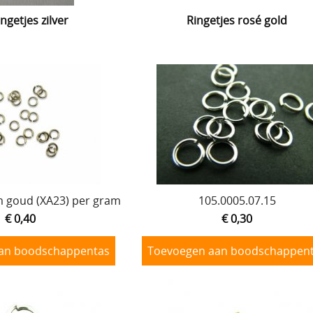
ngetjes zilver
Ringetjes rosé gold
m goud (XA23) per gram
105.0005.07.15
€ 0,40
€ 0,30
an boodschappentas
Toevoegen aan boodschappen