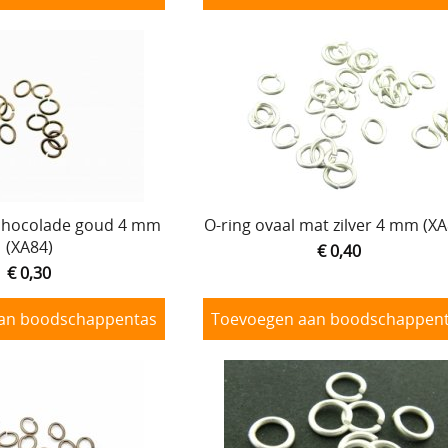
 chocolade goud 4 mm
O-ring ovaal mat zilver 4 mm (X
(XA84)
€ 0,40
€ 0,30
an boodschappentas
Toevoegen aan boodschappen