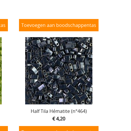
tas
Toevoegen aan boodschappentas
Half Tila Hématite (n°464)
€ 4,20