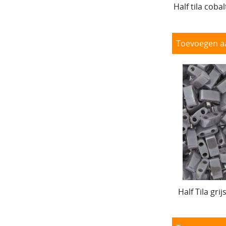
Half tila coba
Toevoegen a
Half Tila gri