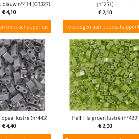
lt blauw n°414 (CR327)
(n°251)
€ 4,10
€ 2,10
an boodschappentas
Toevoegen aan boodschappen
js opaal lustré (n°443)
Half Tila groen lustré (n°439)
€ 4,40
€ 2,00