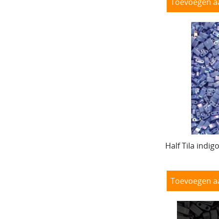
Toevoegen a
Half Tila indig
Toevoegen a