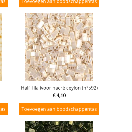
tas
Toevoegen aan boodschappentas
Half Tila ivoor nacré ceylon (n°592)
€ 4,10
tas
Toevoegen aan boodschappentas