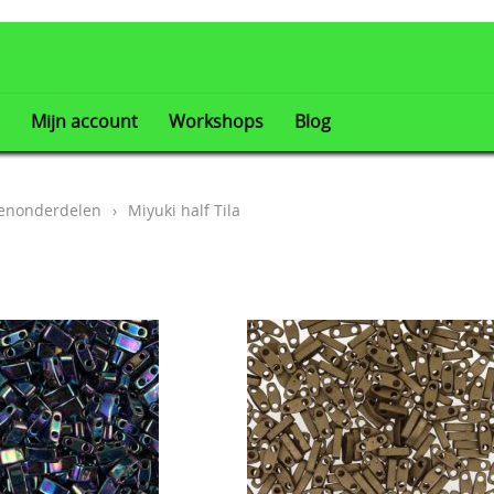
Mijn account
Workshops
Blog
enonderdelen
›
Miyuki half Tila