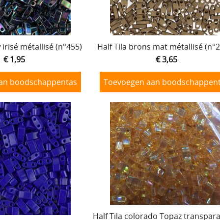
 irisé métallisé (n°455)
Half Tila brons mat métallisé (n°
€ 1,95
€ 3,65
an boodschappentas
Toevoegen aan boodschappen
Half Tila colorado Topaz transpar