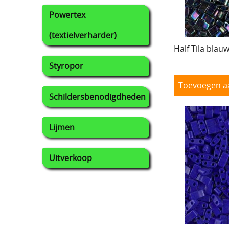
Powertex
(textielverharder)
Half Tila blauw
Styropor
Toevoegen a
Schildersbenodigdheden
Lijmen
Uitverkoop