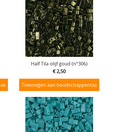
2
Half Tila olijf goud (n°306)
€ 2,50
tas
Toevoegen aan boodschappentas