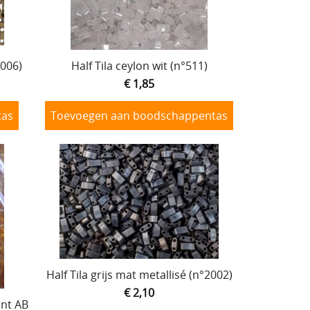
2006)
Half Tila ceylon wit (n°511)
€ 1,85
tas
Toevoegen aan boodschappentas
Half Tila grijs mat metallisé (n°2002)
€ 2,10
ant AB