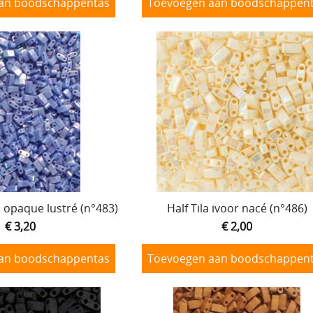
an boodschappentas
Toevoegen aan boodschappen
o opaque lustré (n°483)
Half Tila ivoor nacé (n°486)
€ 3,20
€ 2,00
an boodschappentas
Toevoegen aan boodschappen