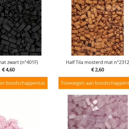
mat zwart (n°401F)
Half Tila mosterd mat n°231
€ 4,60
€ 2,60
an boodschappentas
Toevoegen aan boodschappen