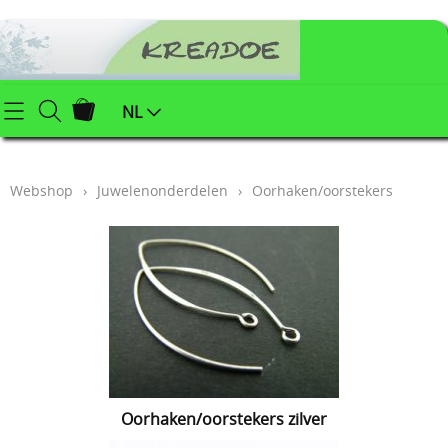
Startpagina
NL
Webshop
Webshop
›
Juwelenonderdelen
›
Oorhaken/oorstekers
Klei (keramiek) benodigdheden
Info
Afgewerkte juwelen
Contact
Kerstartikelen
Mijn account
Juwelenonderdelen
Workshops
Powertex (textielverharder)
Styropor
Blog
Oorhaken/oorstekers zilver
Schildersbenodigdheden