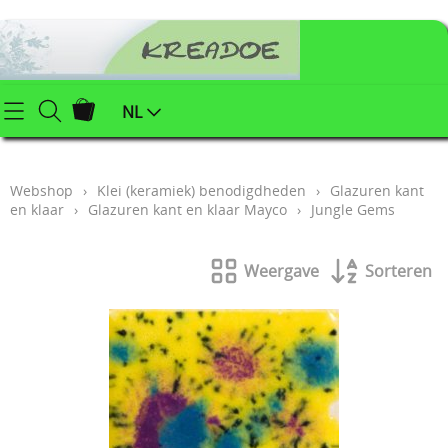
Startpagina
NL
Webshop
Webshop
›
Klei (keramiek) benodigdheden
›
Glazuren kant
Klei (keramiek) benodigdheden
Info
en klaar
›
Glazuren kant en klaar Mayco
›
Jungle Gems
Afgewerkte juwelen
Contact
Weergave
Sorteren
Kerstartikelen
Mijn account
Juwelenonderdelen
Workshops
Powertex (textielverharder)
Styropor
Blog
Schildersbenodigdheden