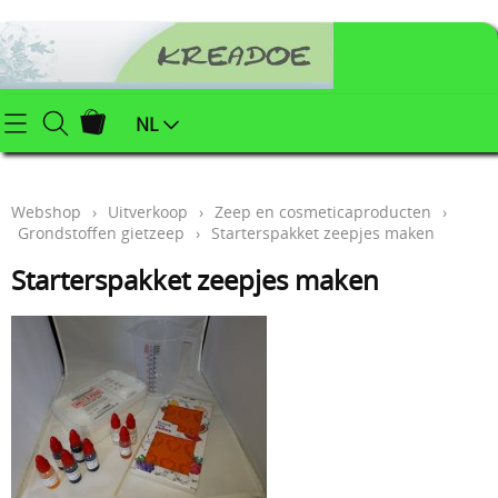
Startpagina
NL
Webshop
Webshop
›
Uitverkoop
›
Zeep en cosmeticaproducten
›
Klei (keramiek) benodigdheden
Info
Grondstoffen gietzeep
›
Starterspakket zeepjes maken
Afgewerkte juwelen
Starterspakket zeepjes maken
Contact
Kerstartikelen
Mijn account
Juwelenonderdelen
Workshops
Powertex (textielverharder)
Styropor
Blog
Schildersbenodigdheden