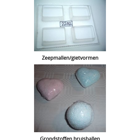
Lijmen
Uitverkoop
Zeepmallen/gietvormen
Grondstoffen bruisballen