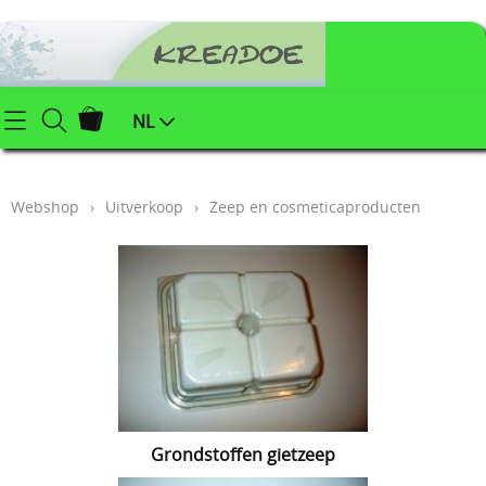
Startpagina
NL
Webshop
Webshop
›
Uitverkoop
›
Zeep en cosmeticaproducten
Klei (keramiek) benodigdheden
Info
Afgewerkte juwelen
Contact
Kerstartikelen
Mijn account
Juwelenonderdelen
Workshops
Powertex (textielverharder)
Styropor
Blog
Grondstoffen gietzeep
Schildersbenodigdheden