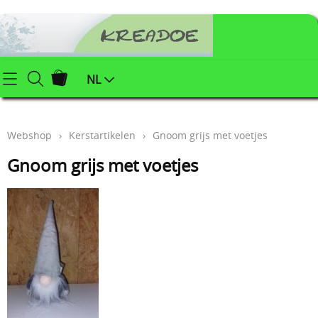
Startpagina
NL
Webshop
Webshop
›
Kerstartikelen
›
Gnoom grijs met voetjes
Klei (keramiek) benodigdheden
Info
Gnoom grijs met voetjes
Afgewerkte juwelen
Contact
Kerstartikelen
Mijn account
Juwelenonderdelen
Workshops
Powertex (textielverharder)
Styropor
Blog
Schildersbenodigdheden