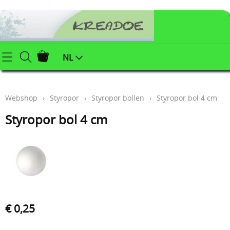
Startpagina
NL
Webshop
Webshop
›
Styropor
›
Styropor bollen
›
Styropor bol 4 cm
Klei (keramiek) benodigdheden
Info
Styropor bol 4 cm
Afgewerkte juwelen
Contact
Kerstartikelen
Mijn account
Juwelenonderdelen
Workshops
Powertex (textielverharder)
€ 0,25
Styropor
Blog
Schildersbenodigdheden