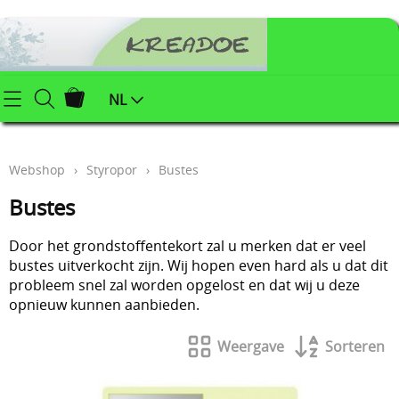
Startpagina
NL
Webshop
Webshop
›
Styropor
›
Bustes
Klei (keramiek) benodigdheden
Info
Bustes
Afgewerkte juwelen
Contact
Door het grondstoffentekort zal u merken dat er veel
Kerstartikelen
bustes uitverkocht zijn. Wij hopen even hard als u dat dit
Mijn account
probleem snel zal worden opgelost en dat wij u deze
Juwelenonderdelen
opnieuw kunnen aanbieden.
Workshops
Powertex (textielverharder)
Weergave
Sorteren
Styropor
Blog
Schildersbenodigdheden